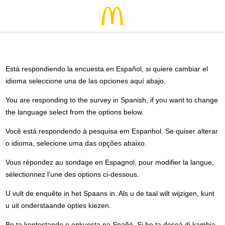
Está respondiendo la encuesta en Español, si quiere cambiar el
idioma seleccione una de las opciones aquí abajo.
You are responding to the survey in Spanish, if you want to change
the language select from the options below.
Você está respondendo à pesquisa em Espanhol. Se quiser alterar
o idioma, selecione uma das opções abaixo.
Vous répondez au sondage en Espagnol, pour modifier la langue,
sélectionnez l’une des options ci-dessous.
U vult de enquête in het Spaans in. Als u de taal wilt wijzigen, kunt
u uit onderstaande opties kiezen.
Bo ta kontestando e enkuesta na Spañó. Si bo ta deseá di kambia