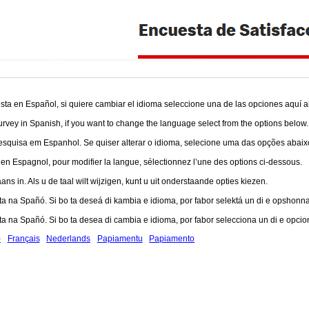
ta en Español, si quiere cambiar el idioma seleccione una de las opciones aquí a
urvey in Spanish, if you want to change the language select from the options below.
squisa em Espanhol. Se quiser alterar o idioma, selecione uma das opções abaix
 Espagnol, pour modifier la langue, sélectionnez l’une des options ci-dessous.
ns in. Als u de taal wilt wijzigen, kunt u uit onderstaande opties kiezen.
a na Spañó. Si bo ta deseá di kambia e idioma, por fabor selektá un di e opshonna
a na Spañó. Si bo ta desea di cambia e idioma, por fabor selecciona un di e opcio
)
Français
Nederlands
Papiamentu
Papiamento