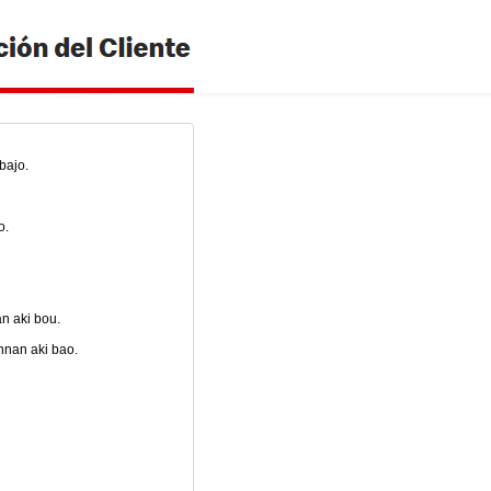
bajo.
o.
n aki bou.
nnan aki bao.