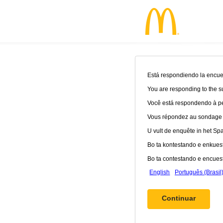
Está respondiendo la encues
You are responding to the s
Você está respondendo à pe
Vous répondez au sondage en
U vult de enquête in het Spaa
Bo ta kontestando e enkuest
Bo ta contestando e encuest
English
Português (Brasil