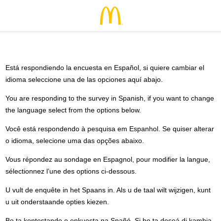
Está respondiendo la encuesta en Español, si quiere cambiar el
idioma seleccione una de las opciones aquí abajo.
You are responding to the survey in Spanish, if you want to change
the language select from the options below.
Você está respondendo à pesquisa em Espanhol. Se quiser alterar
o idioma, selecione uma das opções abaixo.
Vous répondez au sondage en Espagnol, pour modifier la langue,
sélectionnez l’une des options ci-dessous.
U vult de enquête in het Spaans in. Als u de taal wilt wijzigen, kunt
u uit onderstaande opties kiezen.
Bo ta kontestando e enkuesta na Spañó. Si bo ta deseá di kambia