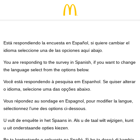
Está respondiendo la encuesta en Español, si quiere cambiar el
idioma seleccione una de las opciones aquí abajo.
You are responding to the survey in Spanish, if you want to change
the language select from the options below.
Você está respondendo à pesquisa em Espanhol. Se quiser alterar
o idioma, selecione uma das opções abaixo.
Vous répondez au sondage en Espagnol, pour modifier la langue,
sélectionnez l’une des options ci-dessous.
U vult de enquête in het Spaans in. Als u de taal wilt wijzigen, kunt
u uit onderstaande opties kiezen.
Bo ta kontestando e enkuesta na Spañó. Si bo ta deseá di kambia