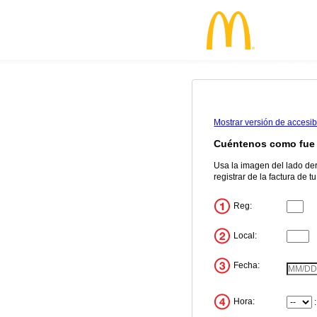
Mostrar versión de accesi
Cuéntenos como fue 
Usa la imagen del lado de
registrar de la factura de t
Reg:
Ingrese
Local:
Ingrese
Fecha:
VisitDa
Hora:
Hora
Minuto