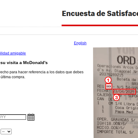
English
bilidad amigable
su visita a
McDonald's
recho para hacer referencia a los datos que debes
u última compra.
 el número de registro
 el número del local
te
: