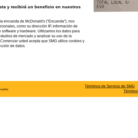
ta y recibirá un beneficio en nuestros
o la encuesta de
McDonald's
("Encuesta"), nos
icionales, como su dirección IP, información de
de software y hardware. Utilizamos los datos para
estudios de mercado y analizar su uso de la
en Comenzar usted acepta que SMG utilice cookies y
ección de datos.
Términos de Servicio de SMG
rvados.
Término