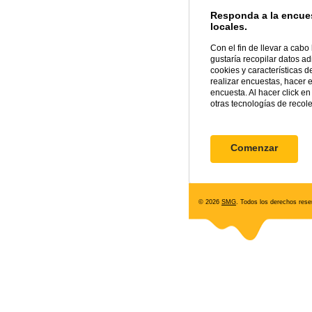
Responda a la encues
locales.
Con el fin de llevar a cab
gustaría recopilar datos ad
cookies y características 
realizar encuestas, hacer 
encuesta. Al hacer click 
otras tecnologías de recol
© 2026
SMG
. Todos los derechos rese