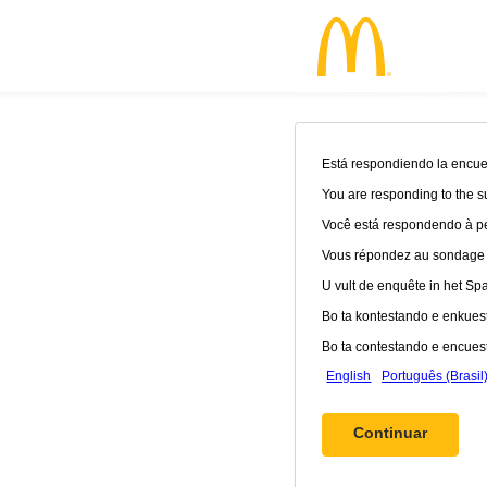
Está respondiendo la encues
You are responding to the s
Você está respondendo à pe
Vous répondez au sondage en
U vult de enquête in het Spaa
Bo ta kontestando e enkuest
Bo ta contestando e encuest
English
Português (Brasil