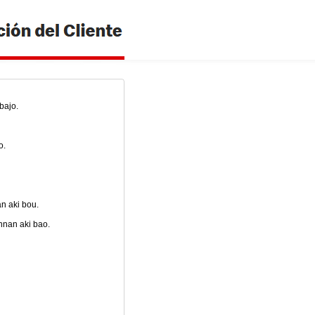
bajo.
o.
n aki bou.
nnan aki bao.