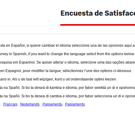
ta en Español, si quiere cambiar el idioma seleccione una de las opciones aquí a
urvey in Spanish, if you want to change the language select from the options below.
squisa em Espanhol. Se quiser alterar o idioma, selecione uma das opções abaix
 Espagnol, pour modifier la langue, sélectionnez l’une des options ci-dessous.
ns in. Als u de taal wilt wijzigen, kunt u uit onderstaande opties kiezen.
a na Spañó. Si bo ta deseá di kambia e idioma, por fabor selektá un di e opshonna
a na Spañó. Si bo ta desea di cambia e idioma, por fabor selecciona un di e opcio
)
Français
Nederlands
Papiamentu
Papiamento