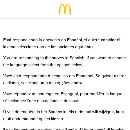
Está respondiendo la encuesta en Español, si quiere cambiar el
idioma seleccione una de las opciones aquí abajo.
You are responding to the survey in Spanish, if you want to change
the language select from the options below.
Você está respondendo à pesquisa em Espanhol. Se quiser alterar
o idioma, selecione uma das opções abaixo.
Vous répondez au sondage en Espagnol, pour modifier la langue,
sélectionnez l’une des options ci-dessous.
U vult de enquête in het Spaans in. Als u de taal wilt wijzigen, kunt
u uit onderstaande opties kiezen.
Bo ta kontestando e enkuesta na Spañó. Si bo ta deseá di kambia