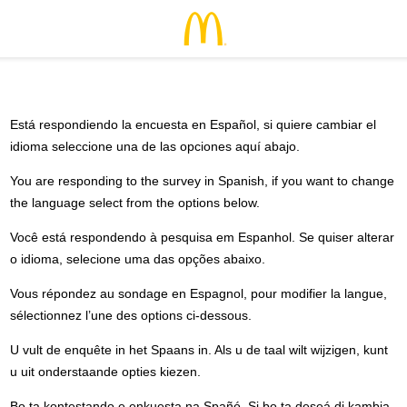
Está respondiendo la encuesta en Español, si quiere cambiar el
idioma seleccione una de las opciones aquí abajo.
You are responding to the survey in Spanish, if you want to change
the language select from the options below.
Você está respondendo à pesquisa em Espanhol. Se quiser alterar
o idioma, selecione uma das opções abaixo.
Vous répondez au sondage en Espagnol, pour modifier la langue,
sélectionnez l’une des options ci-dessous.
U vult de enquête in het Spaans in. Als u de taal wilt wijzigen, kunt
u uit onderstaande opties kiezen.
Bo ta kontestando e enkuesta na Spañó. Si bo ta deseá di kambia