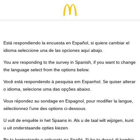
Está respondiendo la encuesta en Español, si quiere cambiar el
idioma seleccione una de las opciones aquí abajo.
You are responding to the survey in Spanish, if you want to change
the language select from the options below.
Você está respondendo à pesquisa em Espanhol. Se quiser alterar
o idioma, selecione uma das opções abaixo.
Vous répondez au sondage en Espagnol, pour modifier la langue,
sélectionnez l’une des options ci-dessous.
U vult de enquête in het Spaans in. Als u de taal wilt wijzigen, kunt
u uit onderstaande opties kiezen.
Bo ta kontestando e enkuesta na Spañó. Si bo ta deseá di kambia