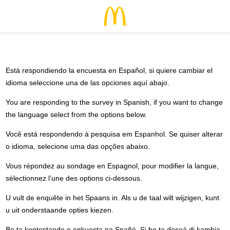
Está respondiendo la encuesta en Español, si quiere cambiar el
idioma seleccione una de las opciones aquí abajo.
You are responding to the survey in Spanish, if you want to change
the language select from the options below.
Você está respondendo à pesquisa em Espanhol. Se quiser alterar
o idioma, selecione uma das opções abaixo.
Vous répondez au sondage en Espagnol, pour modifier la langue,
sélectionnez l’une des options ci-dessous.
U vult de enquête in het Spaans in. Als u de taal wilt wijzigen, kunt
u uit onderstaande opties kiezen.
Bo ta kontestando e enkuesta na Spañó. Si bo ta deseá di kambia