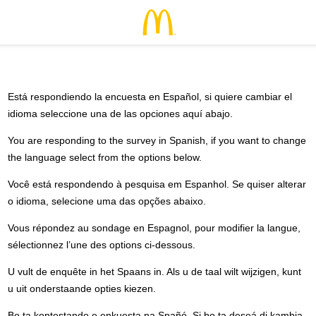
Está respondiendo la encuesta en Español, si quiere cambiar el
idioma seleccione una de las opciones aquí abajo.
You are responding to the survey in Spanish, if you want to change
the language select from the options below.
Você está respondendo à pesquisa em Espanhol. Se quiser alterar
o idioma, selecione uma das opções abaixo.
Vous répondez au sondage en Espagnol, pour modifier la langue,
sélectionnez l’une des options ci-dessous.
U vult de enquête in het Spaans in. Als u de taal wilt wijzigen, kunt
u uit onderstaande opties kiezen.
Bo ta kontestando e enkuesta na Spañó. Si bo ta deseá di kambia