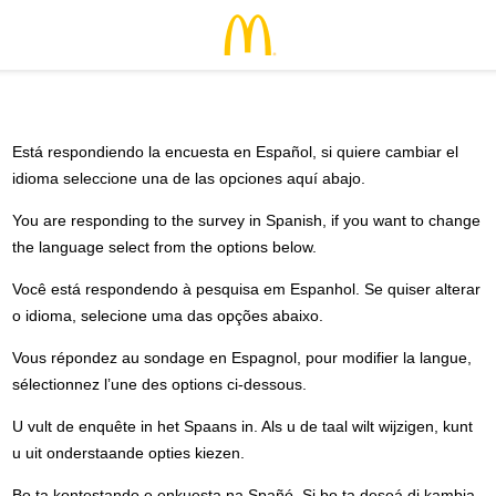
Está respondiendo la encuesta en Español, si quiere cambiar el
idioma seleccione una de las opciones aquí abajo.
You are responding to the survey in Spanish, if you want to change
the language select from the options below.
Você está respondendo à pesquisa em Espanhol. Se quiser alterar
o idioma, selecione uma das opções abaixo.
Vous répondez au sondage en Espagnol, pour modifier la langue,
sélectionnez l’une des options ci-dessous.
U vult de enquête in het Spaans in. Als u de taal wilt wijzigen, kunt
u uit onderstaande opties kiezen.
Bo ta kontestando e enkuesta na Spañó. Si bo ta deseá di kambia