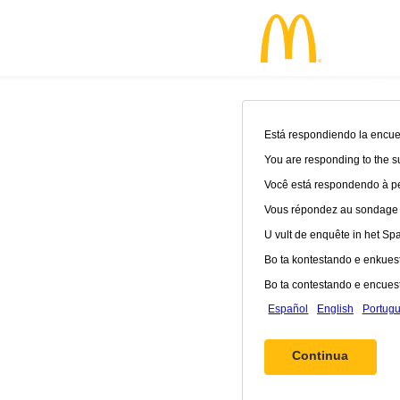
Está respondiendo la encues
You are responding to the s
Você está respondendo à pe
Vous répondez au sondage en
U vult de enquête in het Spaa
Bo ta kontestando e enkuest
Bo ta contestando e encuest
Español
English
Portugu