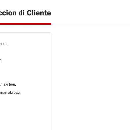
bajo.
o.
n aki bou.
nnan aki bao.