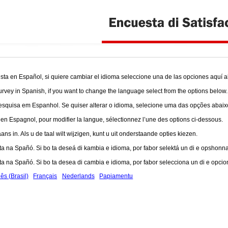
ta en Español, si quiere cambiar el idioma seleccione una de las opciones aquí a
urvey in Spanish, if you want to change the language select from the options below.
squisa em Espanhol. Se quiser alterar o idioma, selecione uma das opções abaix
 Espagnol, pour modifier la langue, sélectionnez l’une des options ci-dessous.
ns in. Als u de taal wilt wijzigen, kunt u uit onderstaande opties kiezen.
a na Spañó. Si bo ta deseá di kambia e idioma, por fabor selektá un di e opshonna
a na Spañó. Si bo ta desea di cambia e idioma, por fabor selecciona un di e opcio
ês (Brasil)
Français
Nederlands
Papiamentu