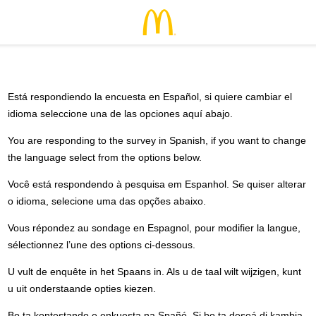
Está respondiendo la encuesta en Español, si quiere cambiar el
idioma seleccione una de las opciones aquí abajo.
You are responding to the survey in Spanish, if you want to change
the language select from the options below.
Você está respondendo à pesquisa em Espanhol. Se quiser alterar
o idioma, selecione uma das opções abaixo.
Vous répondez au sondage en Espagnol, pour modifier la langue,
sélectionnez l’une des options ci-dessous.
U vult de enquête in het Spaans in. Als u de taal wilt wijzigen, kunt
u uit onderstaande opties kiezen.
Bo ta kontestando e enkuesta na Spañó. Si bo ta deseá di kambia