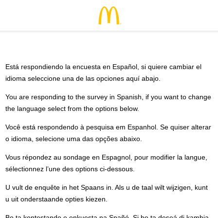
Está respondiendo la encuesta en Español, si quiere cambiar el
idioma seleccione una de las opciones aquí abajo.
You are responding to the survey in Spanish, if you want to change
the language select from the options below.
Você está respondendo à pesquisa em Espanhol. Se quiser alterar
o idioma, selecione uma das opções abaixo.
Vous répondez au sondage en Espagnol, pour modifier la langue,
sélectionnez l’une des options ci-dessous.
U vult de enquête in het Spaans in. Als u de taal wilt wijzigen, kunt
u uit onderstaande opties kiezen.
Bo ta kontestando e enkuesta na Spañó. Si bo ta deseá di kambia