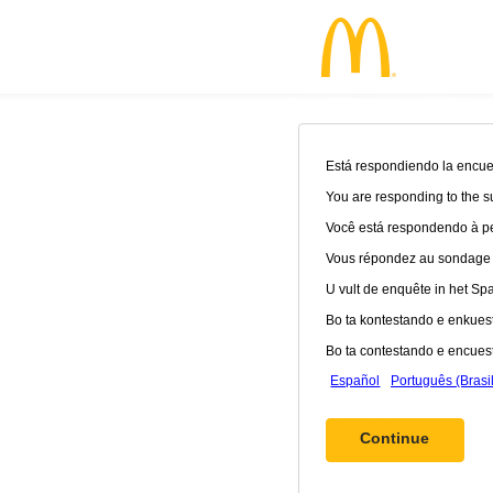
Está respondiendo la encues
You are responding to the s
Você está respondendo à pe
Vous répondez au sondage en
U vult de enquête in het Spaa
Bo ta kontestando e enkuest
Bo ta contestando e encuest
Español
Português (Brasil