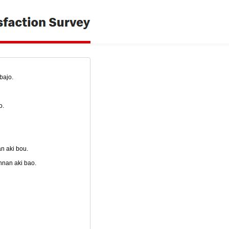
bajo.
o.
n aki bou.
nnan aki bao.