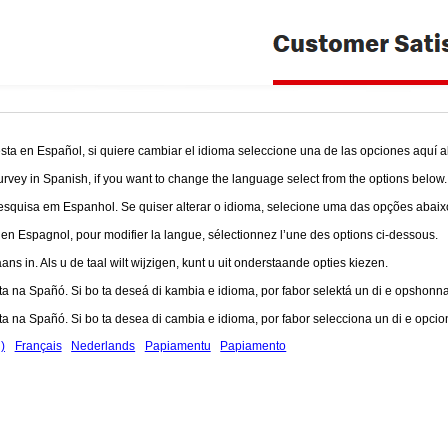
ta en Español, si quiere cambiar el idioma seleccione una de las opciones aquí a
urvey in Spanish, if you want to change the language select from the options below.
squisa em Espanhol. Se quiser alterar o idioma, selecione uma das opções abaix
 Espagnol, pour modifier la langue, sélectionnez l’une des options ci-dessous.
ns in. Als u de taal wilt wijzigen, kunt u uit onderstaande opties kiezen.
a na Spañó. Si bo ta deseá di kambia e idioma, por fabor selektá un di e opshonna
a na Spañó. Si bo ta desea di cambia e idioma, por fabor selecciona un di e opcio
)
Français
Nederlands
Papiamentu
Papiamento