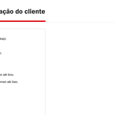
bajo.
o.
n aki bou.
nnan aki bao.