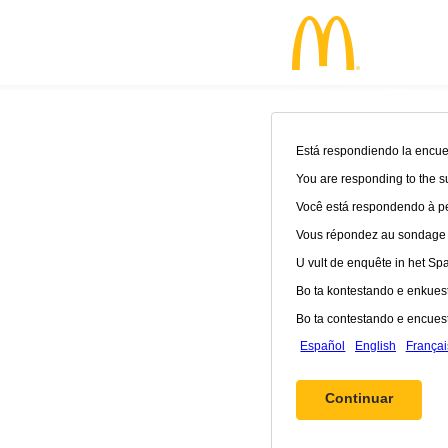
Está respondiendo la encues
You are responding to the s
Você está respondendo à pe
Vous répondez au sondage en
U vult de enquête in het Spaa
Bo ta kontestando e enkuest
Bo ta contestando e encuest
Español
English
Françai