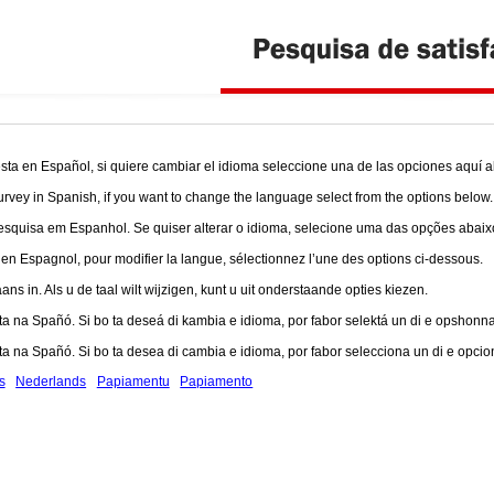
ta en Español, si quiere cambiar el idioma seleccione una de las opciones aquí a
urvey in Spanish, if you want to change the language select from the options below.
squisa em Espanhol. Se quiser alterar o idioma, selecione uma das opções abaix
 Espagnol, pour modifier la langue, sélectionnez l’une des options ci-dessous.
ns in. Als u de taal wilt wijzigen, kunt u uit onderstaande opties kiezen.
a na Spañó. Si bo ta deseá di kambia e idioma, por fabor selektá un di e opshonna
a na Spañó. Si bo ta desea di cambia e idioma, por fabor selecciona un di e opcio
s
Nederlands
Papiamentu
Papiamento