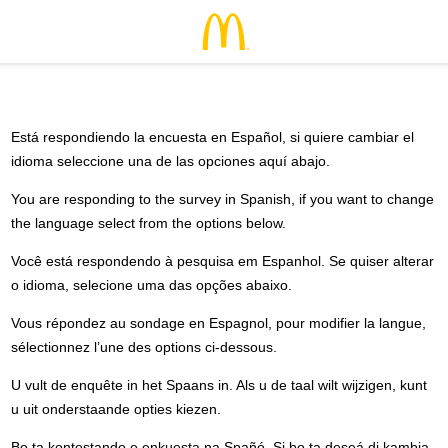
Está respondiendo la encuesta en Español, si quiere cambiar el
idioma seleccione una de las opciones aquí abajo.
You are responding to the survey in Spanish, if you want to change
the language select from the options below.
Você está respondendo à pesquisa em Espanhol. Se quiser alterar
o idioma, selecione uma das opções abaixo.
Vous répondez au sondage en Espagnol, pour modifier la langue,
sélectionnez l’une des options ci-dessous.
U vult de enquête in het Spaans in. Als u de taal wilt wijzigen, kunt
u uit onderstaande opties kiezen.
Bo ta kontestando e enkuesta na Spañó. Si bo ta deseá di kambia