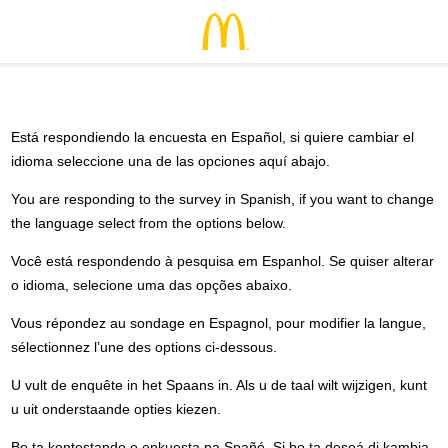
Está respondiendo la encuesta en Español, si quiere cambiar el
idioma seleccione una de las opciones aquí abajo.
You are responding to the survey in Spanish, if you want to change
the language select from the options below.
Você está respondendo à pesquisa em Espanhol. Se quiser alterar
o idioma, selecione uma das opções abaixo.
Vous répondez au sondage en Espagnol, pour modifier la langue,
sélectionnez l’une des options ci-dessous.
U vult de enquête in het Spaans in. Als u de taal wilt wijzigen, kunt
u uit onderstaande opties kiezen.
Bo ta kontestando e enkuesta na Spañó. Si bo ta deseá di kambia