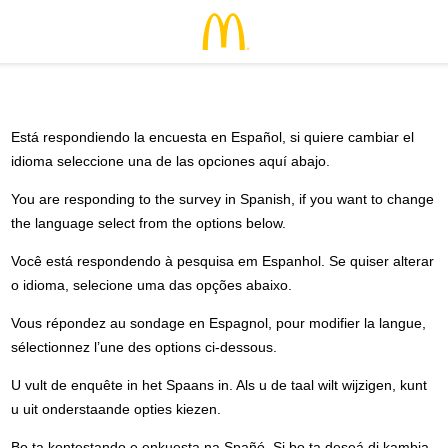
Está respondiendo la encuesta en Español, si quiere cambiar el
idioma seleccione una de las opciones aquí abajo.
You are responding to the survey in Spanish, if you want to change
the language select from the options below.
Você está respondendo à pesquisa em Espanhol. Se quiser alterar
o idioma, selecione uma das opções abaixo.
Vous répondez au sondage en Espagnol, pour modifier la langue,
sélectionnez l’une des options ci-dessous.
U vult de enquête in het Spaans in. Als u de taal wilt wijzigen, kunt
u uit onderstaande opties kiezen.
Bo ta kontestando e enkuesta na Spañó. Si bo ta deseá di kambia