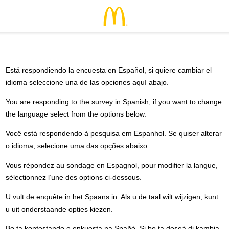
Está respondiendo la encuesta en Español, si quiere cambiar el
idioma seleccione una de las opciones aquí abajo.
You are responding to the survey in Spanish, if you want to change
the language select from the options below.
Você está respondendo à pesquisa em Espanhol. Se quiser alterar
o idioma, selecione uma das opções abaixo.
Vous répondez au sondage en Espagnol, pour modifier la langue,
sélectionnez l’une des options ci-dessous.
U vult de enquête in het Spaans in. Als u de taal wilt wijzigen, kunt
u uit onderstaande opties kiezen.
Bo ta kontestando e enkuesta na Spañó. Si bo ta deseá di kambia