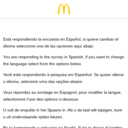
Está respondiendo la encuesta en Español, si quiere cambiar el
idioma seleccione una de las opciones aquí abajo.
You are responding to the survey in Spanish, if you want to change
the language select from the options below.
Você está respondendo à pesquisa em Espanhol. Se quiser alterar
o idioma, selecione uma das opções abaixo.
Vous répondez au sondage en Espagnol, pour modifier la langue,
sélectionnez l’une des options ci-dessous.
U vult de enquête in het Spaans in. Als u de taal wilt wijzigen, kunt
u uit onderstaande opties kiezen.
Bo ta kontestando e enkuesta na Spañó. Si bo ta deseá di kambia